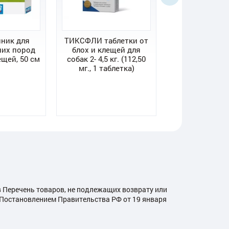
йник для
ТИКСФЛИ таблетки от
ТИКСФЛИ 500
них пород
блох и клещей для
собак 10-20 кг,
ещей, 50 см
собак 2- 4,5 кг. (112,50
от блох и к
мг., 1 таблетка)
в Перечень товаров, не подлежащих возврату или
й Постановлением Правительства РФ от 19 января