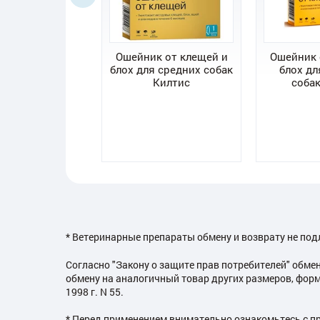
И таблетки от
Ошейник от клещей и
Ошейник 
и клещей для
блох для средних собак
блох дл
-10 кг. (250 мг.,
Килтис
собак
таблетка)
* Ветеринарные препараты обмену и возврату не под
Согласно "Закону о защите прав потребителей" обме
обмену на аналогичный товар других размеров, форм
1998 г. N 55.
* Перед применением внимательно ознакомьтесь с п