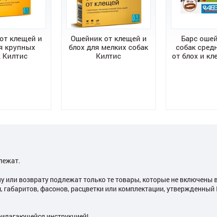
от клещей и
Ошейник от клещей и
Барс оше
я крупных
блох для мелких собак
собак сред
 Килтис
Килтис
от блох и кл
лежат.
ну или возврату подлежат только те товары, которые не включены 
, габаритов, фасонов, расцветки или комплектации, утвержденны
рилагающейся инструкцией!