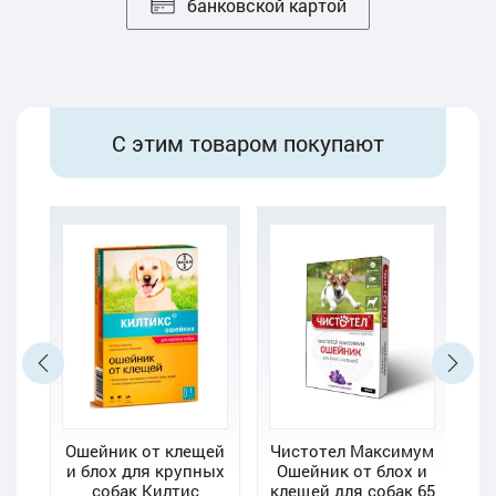
банковской картой
С этим товаром покупают
мг
Ошейник от клещей
Чистотел Максимум
Б
г,
и блох для крупных
Ошейник от блох и
 и
собак Килтис
клещей для собак 65