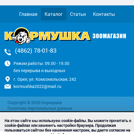
Главная
Каталог
Статьи
Контакты
(4862) 78-01-83
Режим работы: 09.00 - 19.00
без перерыва и выходных
г. Орел, ул. Комсомольская, 242
kormushka2022@mail.ru
Copyright © 2026 Кормушка
Политика персональных данных
Создание и поддержка сайта - ООО «Регион центр».
На этом сайте мы используем cookie-файлы. Вы можете прочитать о
www.sait-region.ru
cookie-файлах или изменить настройки браузера. Продолжая
пользоваться сайтом без изменения настроек, вы даете согласие на