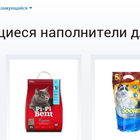
Комкующийся
иеся наполнители д