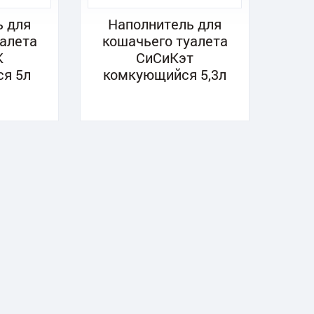
ь для
Наполнитель для
уалета
кошачьего туалета
К
СиСиКэт
я 5л
комкующийся 5,3л