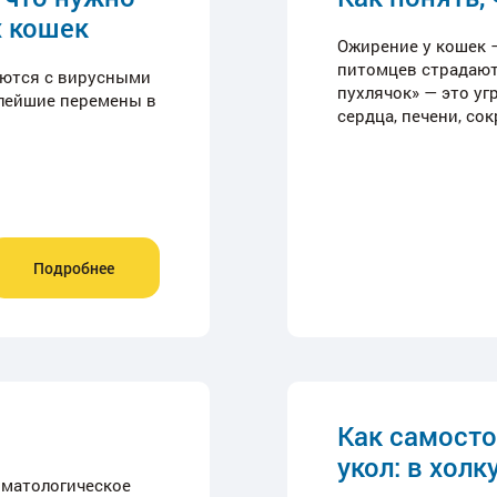
х кошек
Ожирение у кошек 
питомцев страдают
аются с вирусными
пухлячок» — это уг
алейшие перемены в
сердца, печени, со
Подробнее
Как самосто
укол: в хол
рматологическое