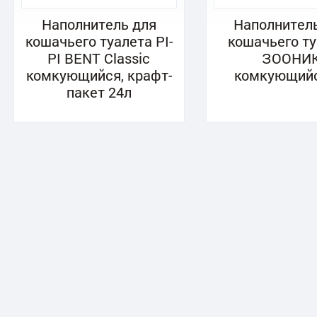
Наполнитель для
Наполнител
кошачьего туалета PI-
кошачьего т
PI BENT Classic
ЗООНИ
комкующийся, крафт-
комкующийс
пакет 24л