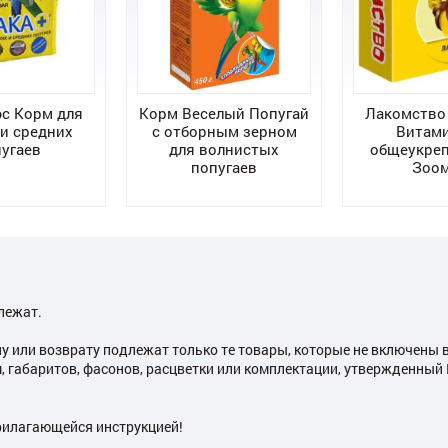
с Корм для
Корм Веселый Попугай
Лакомство
и средних
с отборным зерном
Витам
угаев
для волнистых
общеукре
попугаев
Зоо
лежат.
ну или возврату подлежат только те товары, которые не включены 
, габаритов, фасонов, расцветки или комплектации, утвержденны
рилагающейся инструкцией!