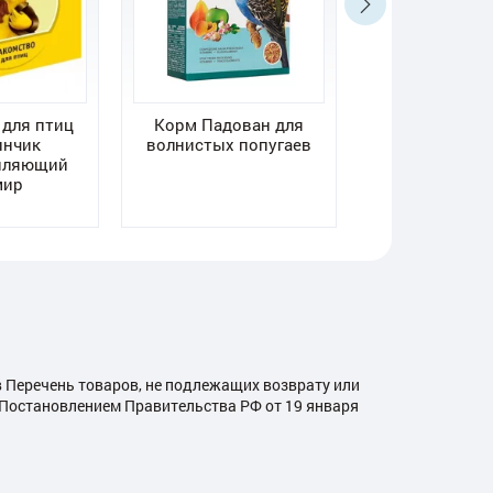
 для птиц
Корм Падован для
Лакомство д
инчик
волнистых попугаев
Зоомир Мине
пляющий
MIX для ярк
мир
укрепления
в Перечень товаров, не подлежащих возврату или
й Постановлением Правительства РФ от 19 января