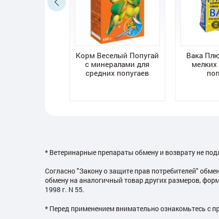
ИО) лакомство
Корм Веселый Попугай
Вака Плю
месь для
с минералами для
мелких 
рования пения
средних попугаев
поп
ких птиц 240гр
* Ветеринарные препараты обмену и возврату не под
Согласно "Закону о защите прав потребителей" обме
обмену на аналогичный товар других размеров, форм
1998 г. N 55.
* Перед применением внимательно ознакомьтесь с п