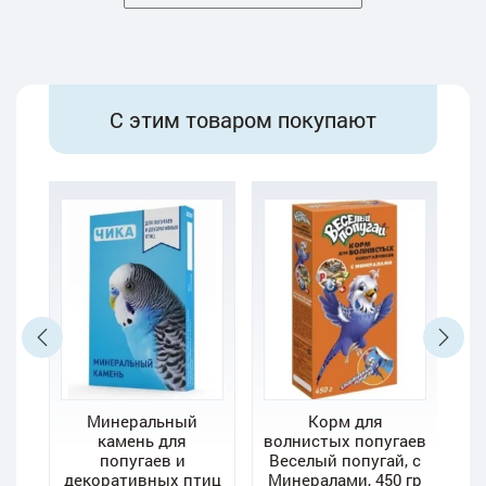
С этим товаром покупают
Минеральный
Корм для
П
камень для
волнистых попугаев
попугаев и
Веселый попугай, с
и
декоративных птиц
Минералами, 450 гр